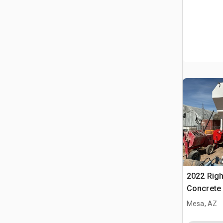
2022 Rig
Concrete 
(Unused)
Mesa, AZ