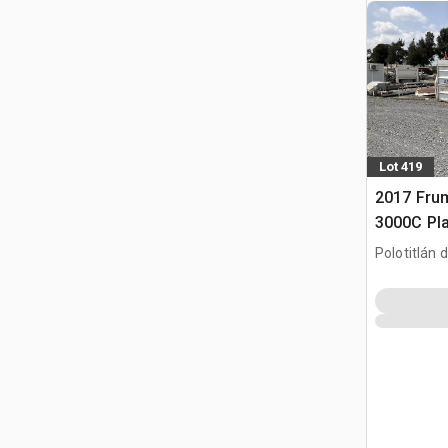
Lot 419
2017 Fr
3000C Pla
Concrete 
Polotitlán d
MEX