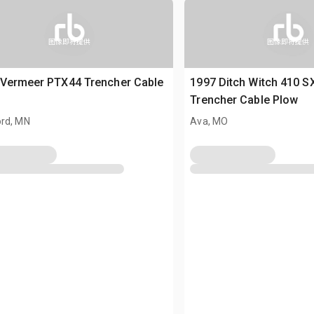
图像即将提供
图像即将提供
 Vermeer PTX44 Trencher Cable
1997 Ditch Witch 410 S
Trencher Cable Plow
rd, MN
Ava, MO