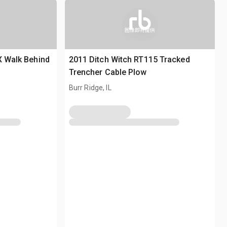
图像即将提供
X Walk Behind
2011 Ditch Witch RT115 Tracked
Trencher Cable Plow
Burr Ridge, IL