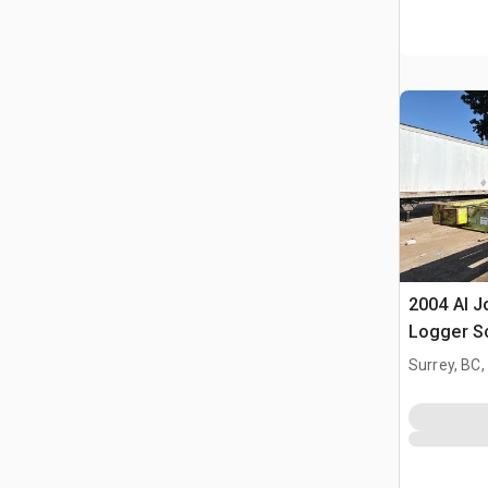
2004 Al J
Logger Sc
Surrey, BC