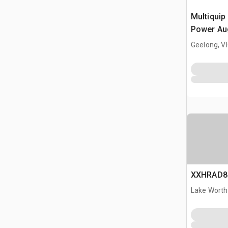
Multiquip 
Power Au
Geelong, V
XXHRAD80
Lake Worth