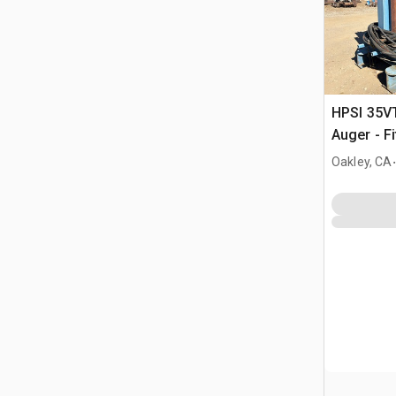
HPSI 35V
Auger - F
.
Oakley, CA