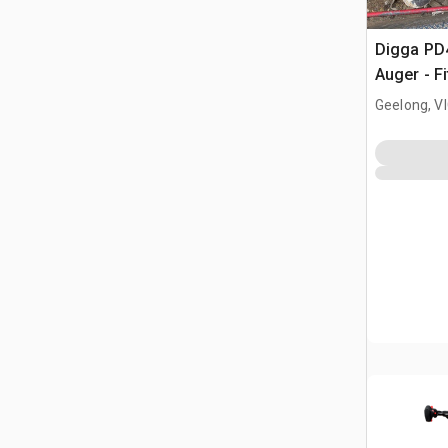
Digga PD
Auger - F
Geelong, V