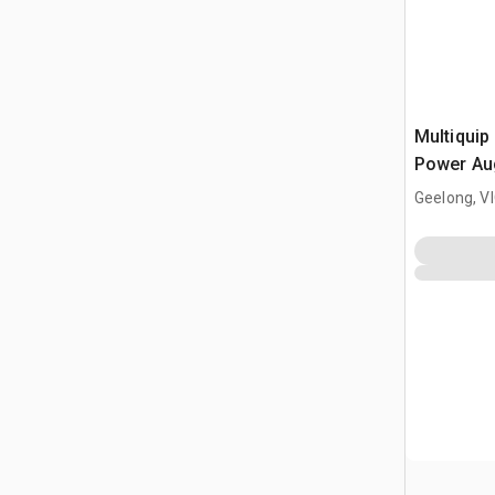
Multiquip 
Power Au
Geelong, V