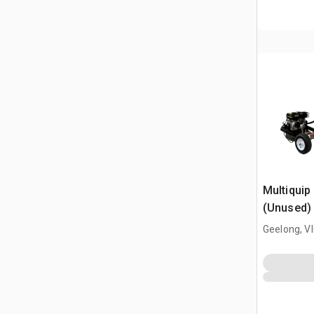
Multiquip
(Unused)
Geelong, V