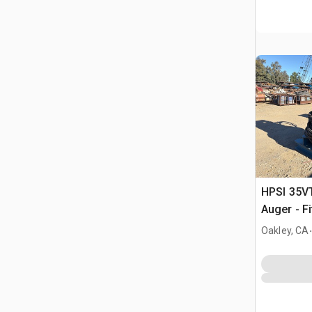
HPSI 35V
Auger - F
.
Oakley, CA