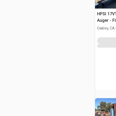
HPSI 17V
Auger - F
.
Oakley, CA