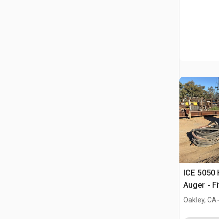
ICE 5050 
Auger - F
.
Oakley, CA