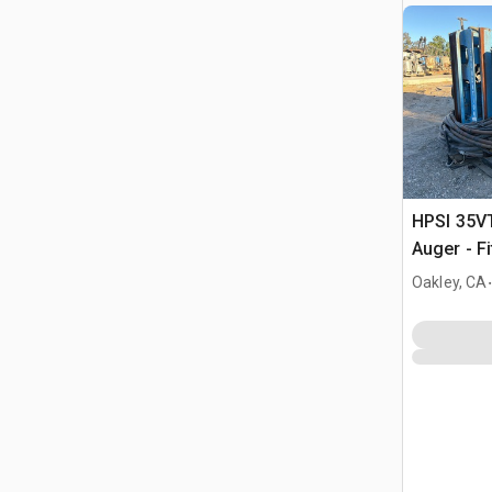
HPSI 35V
Auger - F
.
Oakley, CA