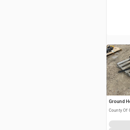
Ground H
County Of G
AB, CAN