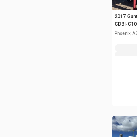
2017 Gun
CDBI-C10
Inserter 
Phoenix, A